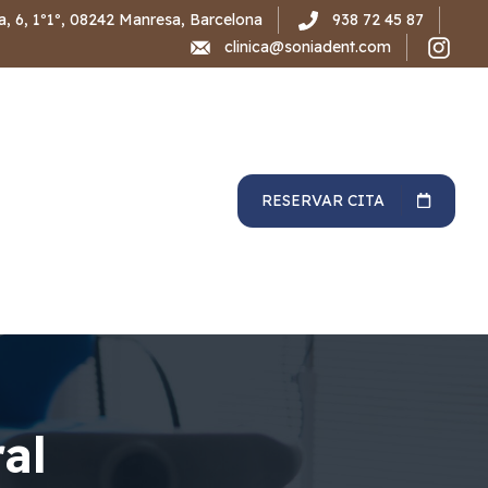
a, 6, 1º1º, 08242 Manresa, Barcelona
938 72 45 87
clinica@soniadent.com
RESERVAR CITA
al