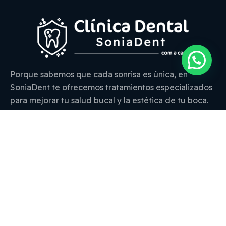
Porque sabemos que cada sonrisa es única, en
SoniaDent te ofrecemos tratamientos especializados
para mejorar tu salud bucal y la estética de tu boca.
¿Hablamos?
938 72 45 87
clinica@soniadent.com
Plaça de la Independència, 6, 1º1º, 08242
Manresa, Barcelona
Parada de autobús Guimerà 5654